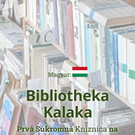
Magyar:
Bibliotheka
Kalaka
Prvá Súkromná
Kniznica
na